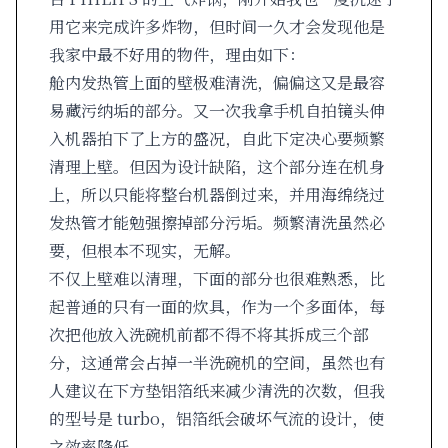
用它来完成许多炸物，但时间一久才会发现他是
我家中最不好用的物件，理由如下：
舱内发热管上面的壁极难清洗，偏偏这又是最容
易藏污纳垢的部分。又一次我拿手机自拍镜头伸
入机器拍下了上方的盛况，自此下定决心要频繁
清理上壁。但因为设计缺陷，这个部分连在机身
上，所以只能将整台机器倒过来，并用海绵绕过
发热管才能勉强擦掉部分污垢。频繁清洗虽然必
要，但根本不现实，无解。
不仅上壁难以清理，下面的部分也很难熟悉，比
起普通的只有一面的炊具，作为一个多面体，每
次把他放入洗碗机前都不得不将其拆成三个部
分，这通常会占掉一半洗碗机的空间，虽然也有
人建议在下方垫铝箔纸来减少清洗的次数，但我
的型号是 turbo，铝箔纸会破坏气流的设计，使
之效率降低。